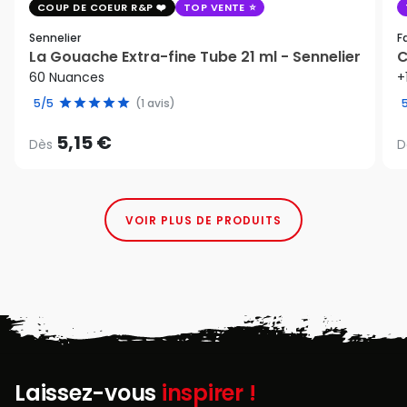
COUP DE COEUR R&P
TOP VENTE
Sennelier
F
La Gouache Extra-fine Tube 21 ml - Sennelier
C
60 Nuances
+
5/5
(1 avis)
5,15 €
Dès
D
VOIR PLUS DE PRODUITS
Laissez-vous
inspirer !