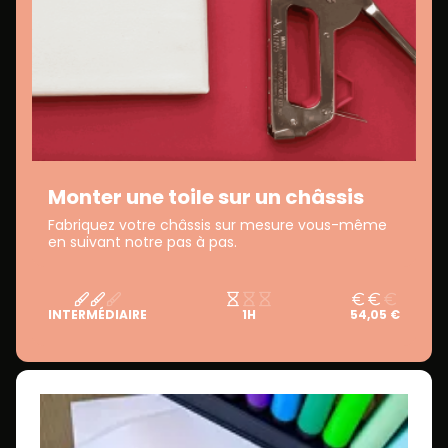
Monter une toile sur un châssis
Fabriquez votre châssis sur mesure vous-même
en suivant notre pas à pas.
INTERMÉDIAIRE
1H
54,05 €