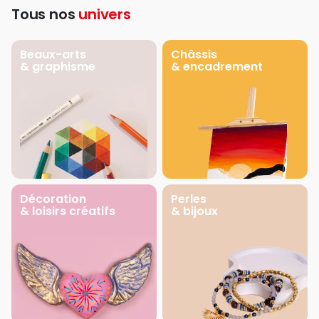
Tous nos
univers
Beaux-arts
Châssis
& graphisme
& encadrement
Décoration
Perles
& loisirs créatifs
& bijoux