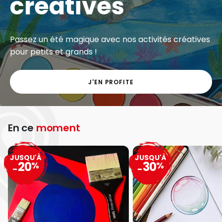
créatives
Passez un été magique avec nos activités créatives
pour petits et grands !
J'EN PROFITE
En ce
moment
JUSQU'À
JUSQU'À
20
30
%
%
-
-