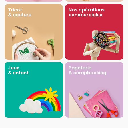
Tricot
Nos opérations
& couture
commerciales
Jeux
Papeterie
& enfant
& scrapbooking