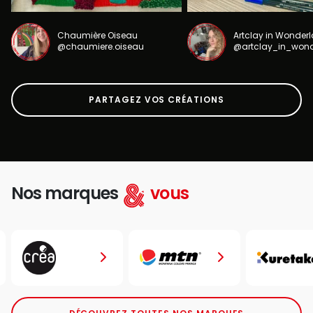
Chaumière Oiseau
Artclay in Wonder
@chaumiere.oiseau
@artclay_in_won
PARTAGEZ VOS CRÉATIONS
Nos marques
vous