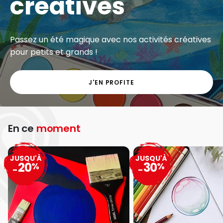
créatives
Passez un été magique avec nos activités créatives
pour petits et grands !
J'EN PROFITE
En ce
moment
JUSQU'À
JUSQU'À
20
30
%
%
-
-