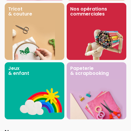
Tricot
Nos opérations
& couture
commerciales
Jeux
Papeterie
& enfant
& scrapbooking