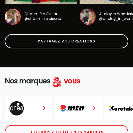
Chaumière Oiseau
Artclay in Wonder
@chaumiere.oiseau
@artclay_in_won
PARTAGEZ VOS CRÉATIONS
Nos marques
vous
DÉCOUVREZ TOUTES NOS MARQUES