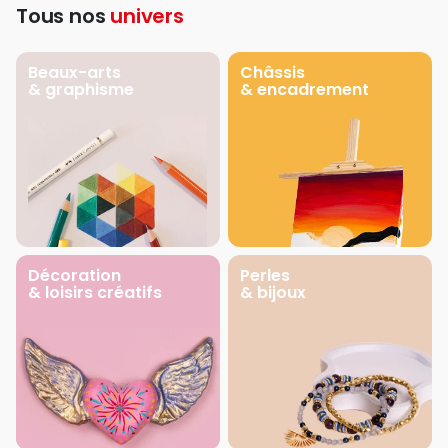
Tous nos
univers
Beaux-arts
Châssis
& graphisme
& encadrement
Décoration
Perles
& loisirs créatifs
& bijoux