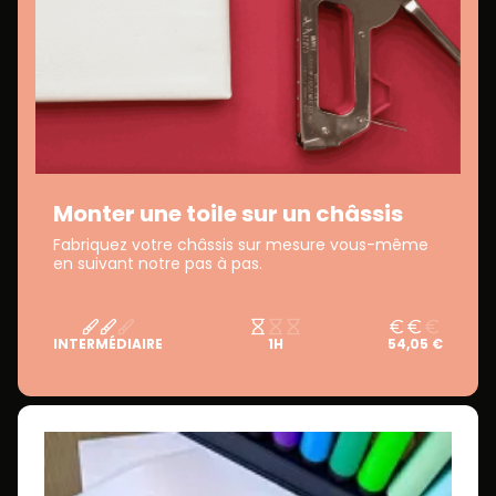
Monter une toile sur un châssis
Fabriquez votre châssis sur mesure vous-même
en suivant notre pas à pas.
INTERMÉDIAIRE
1H
54,05 €