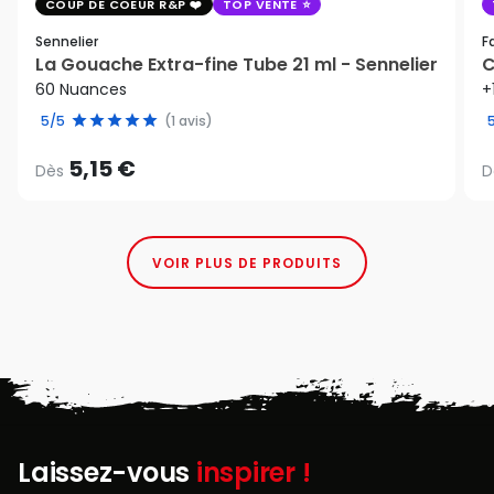
COUP DE COEUR R&P
TOP VENTE
Sennelier
F
La Gouache Extra-fine Tube 21 ml - Sennelier
C
60 Nuances
+
5/5
(1 avis)
5,15 €
Dès
D
VOIR PLUS DE PRODUITS
Laissez-vous
inspirer !