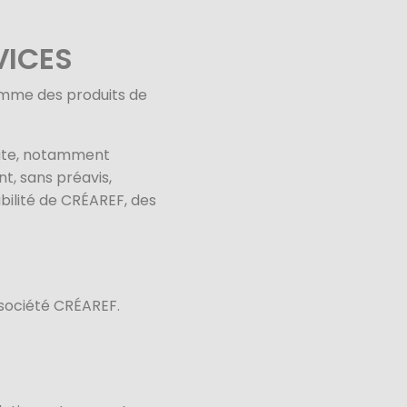
VICES
amme des produits de
 site, notamment
t, sans préavis,
abilité de CRÉAREF, des
 société CRÉAREF.