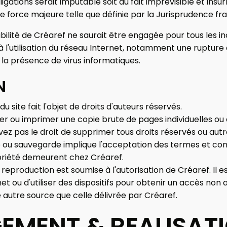
ligations serait imputable soit au fait imprévisible et ins
de force majeure telle que définie par la Jurisprudence fr
ilité de Créaref ne saurait être engagée pour tous les i
l'utilisation du réseau Internet, notamment une rupture 
u la présence de virus informatiques.
N
u site fait l'objet de droits d'auteurs réservés.
r ou imprimer une copie brute de pages individuelles ou 
vez pas le droit de supprimer tous droits réservés ou au
 ou sauvegarde implique l'acceptation des termes et cond
opriété demeurent chez Créaref.
eproduction est soumise à l'autorisation de Créaref. Il es
rnet ou d'utiliser des dispositifs pour obtenir un accès non 
autre source que celle délivrée par Créaref.
EMENT & REALISAT