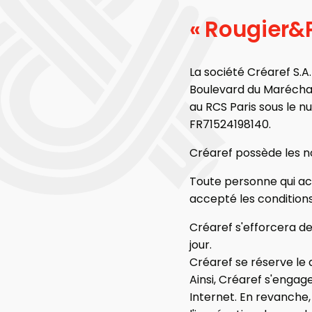
« Rougier&P
La société Créaref S.A.R
Boulevard du Maréchal 
au RCS Paris sous le 
FR71524198140.
Créaref possède les n
Toute personne qui acc
accepté les conditions
Créaref s'efforcera de
jour.
Créaref se réserve le 
Ainsi, Créaref s'engag
Internet. En revanche,