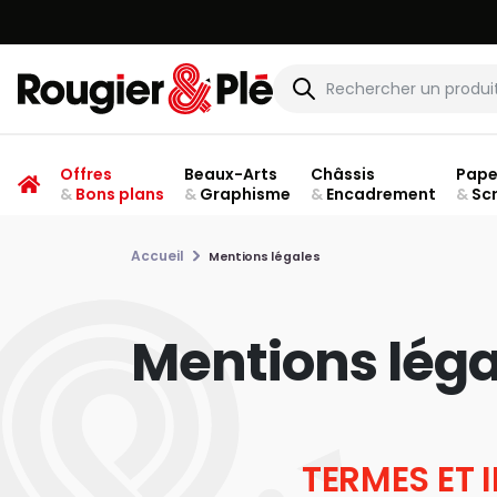
Offres
Beaux-Arts
Châssis
Pape
&
Bons plans
&
Graphisme
&
Encadrement
&
Sc
Accueil
Mentions légales
Mentions léga
TERMES ET 