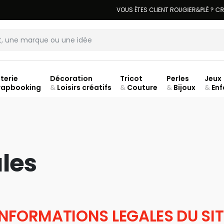
LIVRAISON À DOMICILE OFFERTE DÈS 70€.
VOIR CONDITIONS
terie
Décoration
Tricot
Perles
Jeux
rapbooking
&
Loisirs créatifs
&
Couture
&
Bijoux
&
Enf
ouve
les
INFORMATIONS LEGALES DU SIT