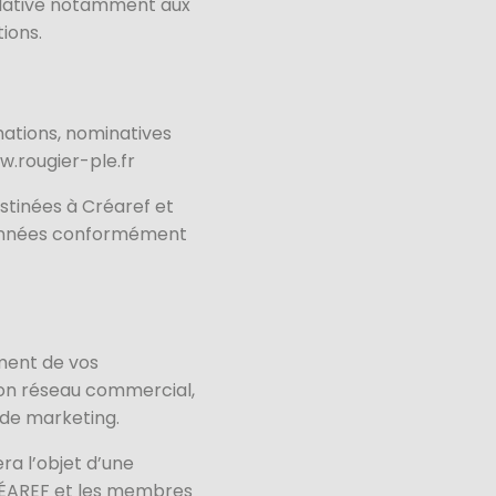
elative notamment aux
tions.
mations, nominatives
w.rougier-ple.fr
stinées à Créaref et
e données conformément
ement de vos
on réseau commercial,
 de marketing.
ra l’objet d’une
CRÉAREF et les membres