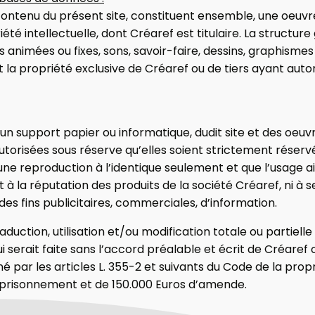
contenu du présent site, constituent ensemble, une oeuvre
iété intellectuelle, dont Créaref est titulaire. La structure
es animées ou fixes, sons, savoir-faire, dessins, graphisme
 la propriété exclusive de Créaref ou de tiers ayant autor
 un support papier ou informatique, dudit site et des oeuv
utorisées sous réserve qu’elles soient strictement réser
ne reproduction à l’identique seulement et que l’usage ain
et à la réputation des produits de la société Créaref, ni à s
des fins publicitaires, commerciales, d’information.
duction, utilisation et/ou modification totale ou partielle
 serait faite sans l’accord préalable et écrit de Créaref 
 par les articles L. 355-2 et suivants du Code de la propri
prisonnement et de 150.000 Euros d’amende.