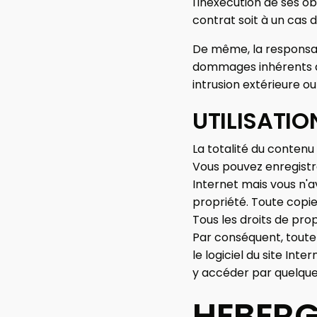
l'inexécution de ses ob
contrat soit à un cas 
De même, la responsab
dommages inhérents à 
intrusion extérieure o
UTILISATIO
La totalité du contenu d
Vous pouvez enregistre
Internet mais vous n'a
propriété. Toute copie
Tous les droits de pr
Par conséquent, toute r
le logiciel du site Inte
y accéder par quelque 
HEBERG