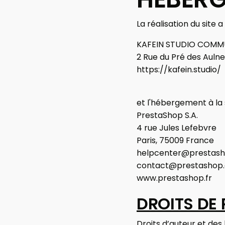
La réalisation du site 
KAFEIN STUDIO COMMU
2 Rue du Pré des Aul
https://kafein.studio/
et l'hébergement à la
PrestaShop S.A.
4 rue Jules Lefebvre
Paris, 75009 France
helpcenter@prestas
contact@prestashop
www.prestashop.fr
DROITS DE 
Droits d’auteur et des