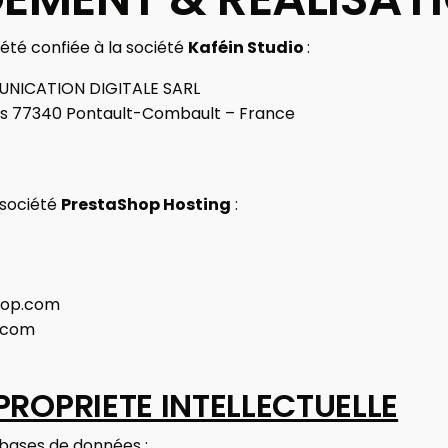
a été confiée à la société
Kaféin Studio
:
NICATION DIGITALE SARL
nes 77340 Pontault-Combault – France
 société
PrestaShop Hosting
:
hop.com
.com
PROPRIETE INTELLECTUELLE
 bases de données :