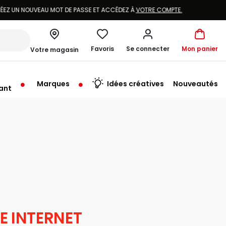
Favoris
Se connecter
Mon panier
Votre magasin
Marques
Idées créatives
Nouveautés
ant
rt à 09:30
E INTERNET