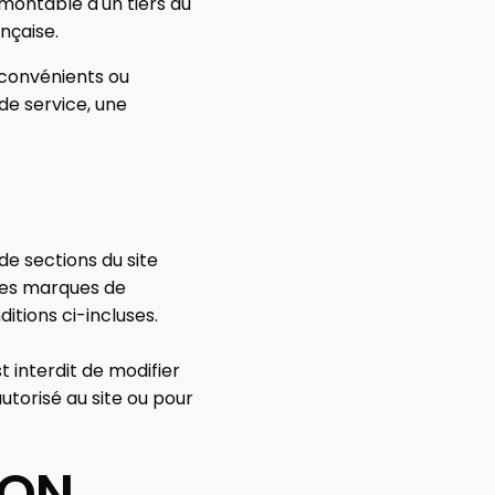
urmontable d'un tiers au
ançaise.
nconvénients ou
de service, une
de sections du site
tres marques de
itions ci-incluses.
t interdit de modifier
autorisé au site ou pour
ION