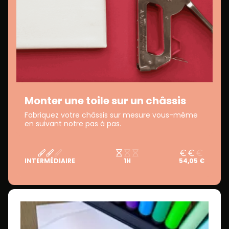
Monter une toile sur un châssis
Fabriquez votre châssis sur mesure vous-même
en suivant notre pas à pas.
INTERMÉDIAIRE
1H
54,05 €