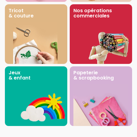
Tricot
Nos opérations
& couture
commerciales
Jeux
Papeterie
& enfant
& scrapbooking