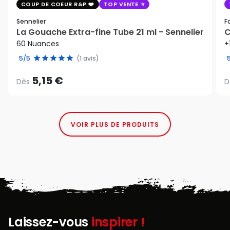
COUP DE COEUR R&P
TOP VENTE
Sennelier
F
La Gouache Extra-fine Tube 21 ml - Sennelier
C
60 Nuances
+
5/5
(1 avis)
5,15 €
Dès
D
VOIR PLUS DE PRODUITS
Laissez-vous
inspirer !