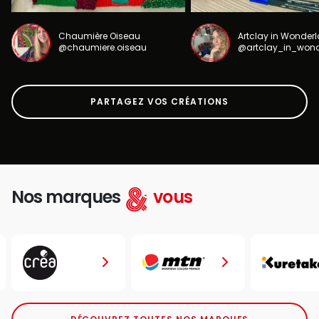
Chaumière Oiseau
Artclay in Wonder
@chaumiere.oiseau
@artclay_in_won
PARTAGEZ VOS CRÉATIONS
Nos marques
vous