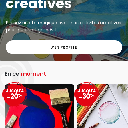
créatives
Passez un été magique avec nos activités créatives
pour petits et grands !
J'EN PROFITE
En ce
moment
JUSQU'À
JUSQU'À
20
30
%
%
-
-