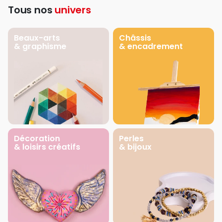
Tous nos
univers
Beaux-arts
Châssis
& graphisme
& encadrement
Décoration
Perles
& loisirs créatifs
& bijoux