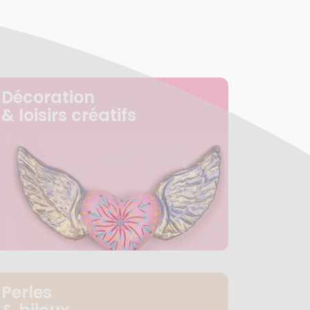
Décoration
& loisirs créatifs
Perles