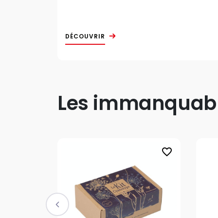
DÉCOUVRIR
Les immanquable
favorite_border