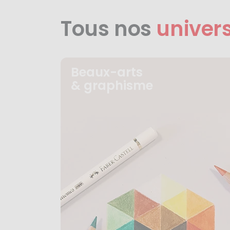
Tous nos
univer
Beaux-arts
& graphisme