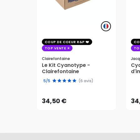
COUP DE COEUR R&P
CO
TOP VENTE
TO
Clairefontaine
Jacq
Le Kit Cyanotype -
Cya
Clairefontaine
d'i
pho
34,50 €
34
5/5
(6 avis)
AJOUTER AU PANIER
34,50 €
34