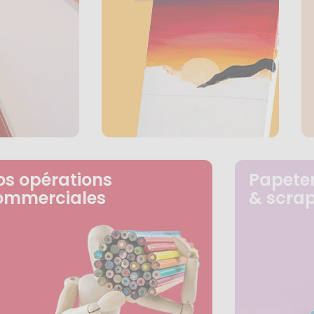
os opérations
Papeter
ommerciales
& scra