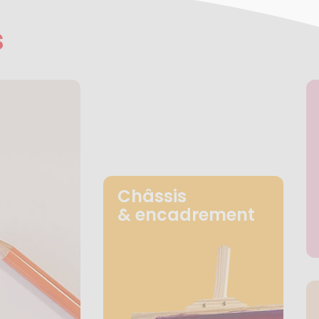
s
Châssis
& encadrement