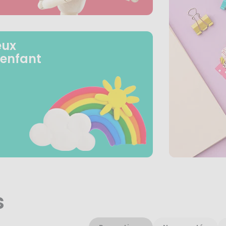
eux
 enfant
s