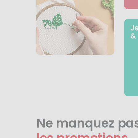
J
&
Ne manquez pa