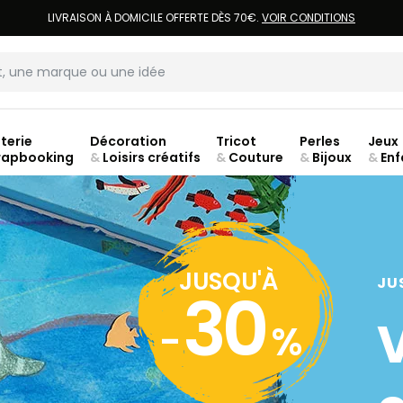
LIVRAISON À DOMICILE OFFERTE DÈS 70€.
VOIR CONDITIONS
terie
Décoration
Tricot
Perles
Jeux
rapbooking
&
Loisirs créatifs
&
Couture
&
Bijoux
&
Enf
jusq
JUSQU'À
JU
30
-
%