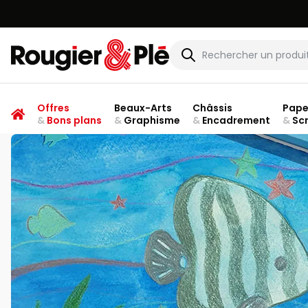
Rougier & Plé
Offres
Beaux-Arts
Châssis
Pape
&
Bons plans
&
Graphisme
&
Encadrement
&
Sc