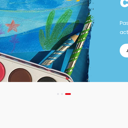
Pa
act