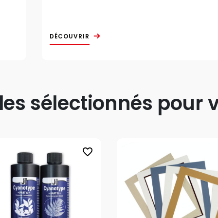
DÉCOUVRIR
s sélectionnés pour v
favorite_border