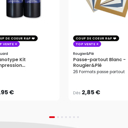
UP DE COEUR R&P
COUP DE COEUR R&P
P VENTE
TOP VENTE
uard
Rougier&plé
notype Kit
Passe-partout Blanc -
mpression
Rougier&Plé
2,85 €
tosensible - Jacquard
26 Formats passe partout
Dès
,95 €
AJOUTER AU PANIER
,95 €
2,85 €
Dès