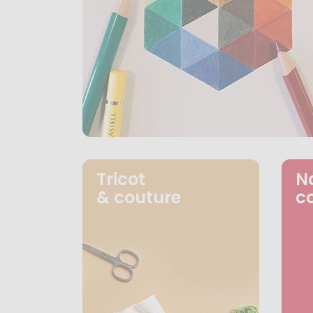
Tricot
N
& couture
c