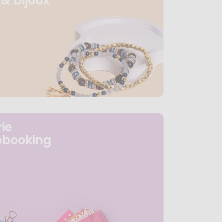
& bijoux
ie
pbooking