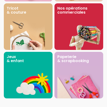
Tricot
Nos opérations
& couture
commerciales
Jeux
Papeterie
& enfant
& scrapbooking