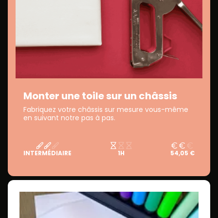
Monter une toile sur un châssis
Fabriquez votre châssis sur mesure vous-même
en suivant notre pas à pas.
INTERMÉDIAIRE
1H
54,05 €