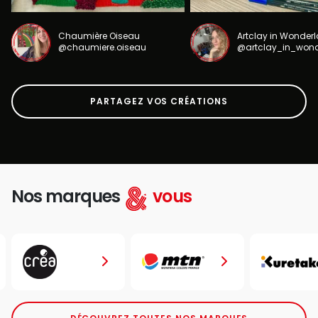
Chaumière Oiseau
Artclay in Wonder
@chaumiere.oiseau
@artclay_in_won
PARTAGEZ VOS CRÉATIONS
Nos marques
vous