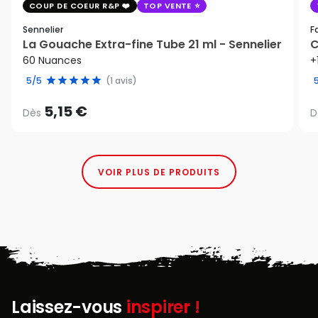
COUP DE COEUR R&P
TOP VENTE
Sennelier
F
La Gouache Extra-fine Tube 21 ml - Sennelier
C
60 Nuances
+
5/5
(1 avis)
5,15 €
Dès
D
VOIR PLUS DE PRODUITS
Laissez-vous
inspirer !