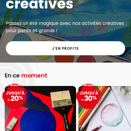
créatives
Passez un été magique avec nos activités créatives
pour petits et grands !
J'EN PROFITE
En ce
moment
JUSQU'À
JUSQU'À
20
30
%
%
-
-