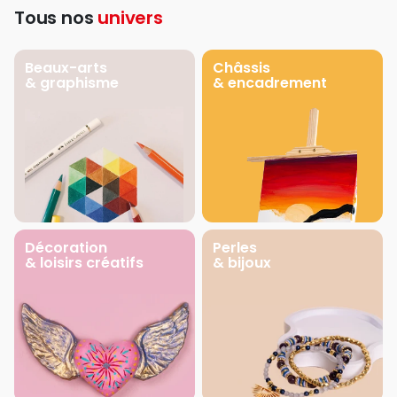
Tous nos
univers
Beaux-arts
Châssis
& graphisme
& encadrement
Décoration
Perles
& loisirs créatifs
& bijoux