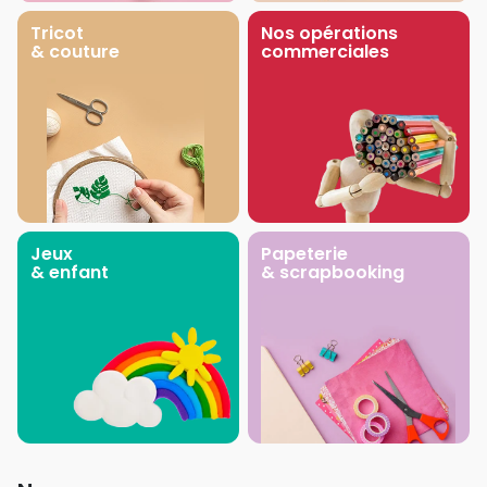
Tricot
Nos opérations
& couture
commerciales
Jeux
Papeterie
& enfant
& scrapbooking