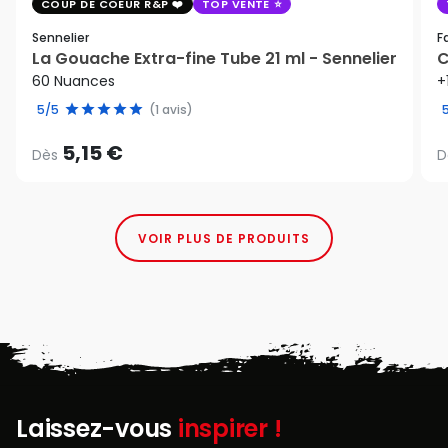
COUP DE COEUR R&P
TOP VENTE
Sennelier
F
La Gouache Extra-fine Tube 21 ml - Sennelier
C
60 Nuances
+
5/5
(1 avis)
5,15 €
Dès
D
VOIR PLUS DE PRODUITS
Laissez-vous
inspirer !