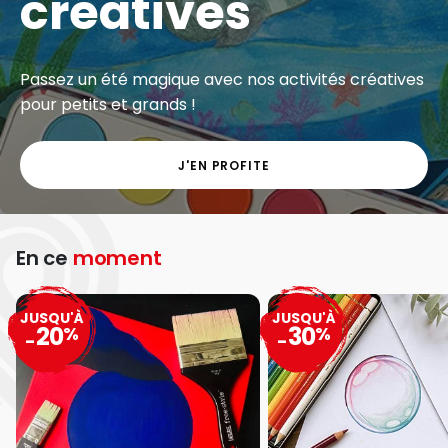
créatives
Passez un été magique avec nos activités créatives
pour petits et grands !
J'EN PROFITE
En ce
moment
JUSQU'À
JUSQU'À
20
30
%
%
-
-