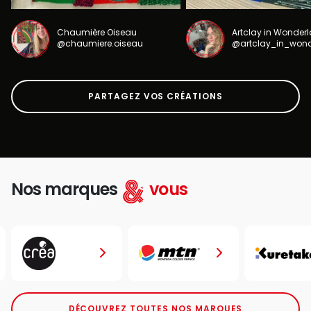
Chaumière Oiseau
Artclay in Wonder
@chaumiere.oiseau
@artclay_in_won
PARTAGEZ VOS CRÉATIONS
Nos marques
vous
DÉCOUVREZ TOUTES NOS MARQUES