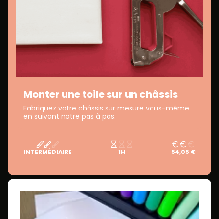
Monter une toile sur un châssis
Fabriquez votre châssis sur mesure vous-même
en suivant notre pas à pas.
INTERMÉDIAIRE
1H
54,05 €