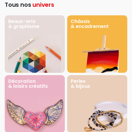
Tous nos
univers
Beaux-arts
Châssis
& graphisme
& encadrement
Décoration
Perles
& loisirs créatifs
& bijoux