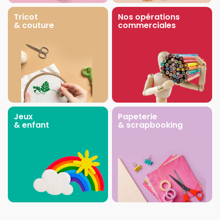
Tricot
Nos opérations
& couture
commerciales
Jeux
Papeterie
& enfant
& scrapbooking