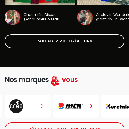
Chaumière Oiseau
Artclay in Wonder
@chaumiere.oiseau
@artclay_in_won
PARTAGEZ VOS CRÉATIONS
Nos marques
vous