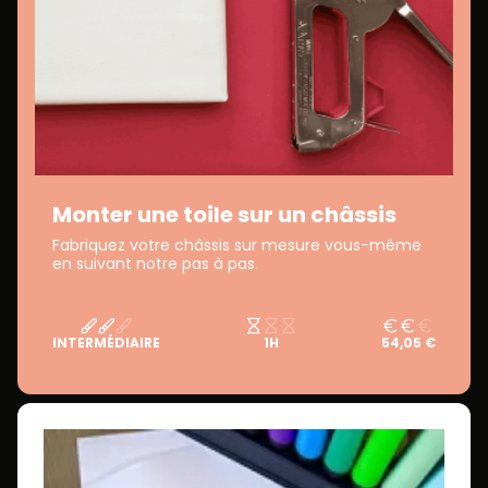
Monter une toile sur un châssis
Fabriquez votre châssis sur mesure vous-même
en suivant notre pas à pas.
INTERMÉDIAIRE
1H
54,05 €