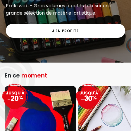
Exclu web - Gros volumes à petits prix sur une
grande sélection de matériel artistique.
J'EN PROFITE
En ce
moment
JUSQU'À
JUSQU'À
20
30
%
%
-
-