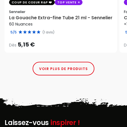
COUP DE COEUR R&P
TOP VENTE
Sennelier
F
La Gouache Extra-fine Tube 21 ml - Sennelier
C
60 Nuances
+
5/5
(1 avis)
5,15 €
Dès
D
VOIR PLUS DE PRODUITS
Laissez-vous
inspirer !