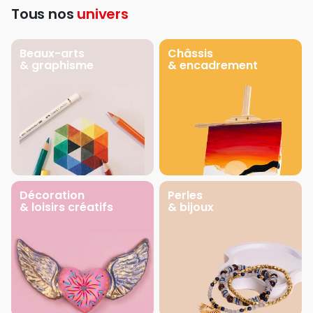
Tous nos
univers
Beaux-arts
Châssis
& graphisme
& encadrement
Décoration
Perles
& loisirs créatifs
& bijoux