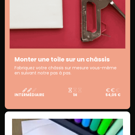
Monter une toile sur un châssis
Fabriquez votre châssis sur mesure vous-même
en suivant notre pas à pas.
INTERMÉDIAIRE
1H
54,05 €