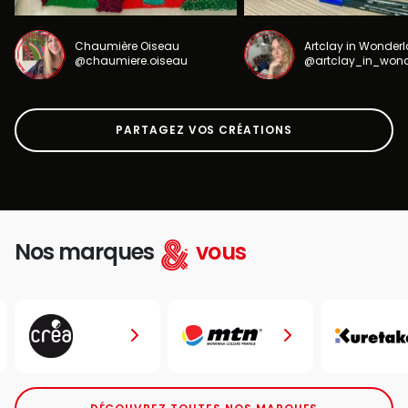
Chaumière Oiseau
Artclay in Wonder
@chaumiere.oiseau
@artclay_in_won
PARTAGEZ VOS CRÉATIONS
Nos marques
vous