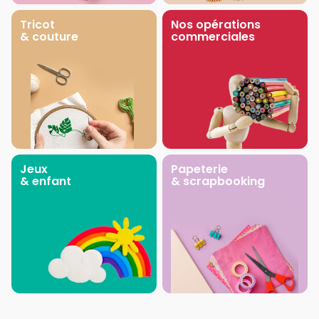
Tricot
Nos opérations
& couture
commerciales
Jeux
Papeterie
& enfant
& scrapbooking