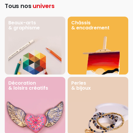
Tous nos
univers
Beaux-arts
Châssis
& graphisme
& encadrement
Décoration
Perles
& loisirs créatifs
& bijoux