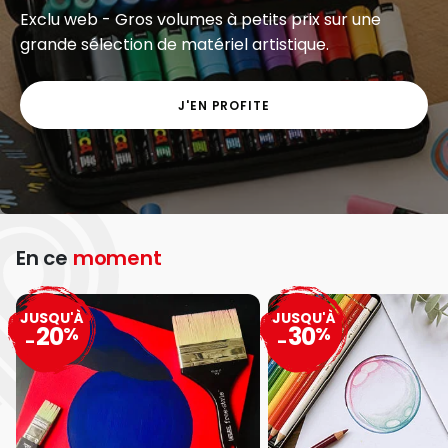
Exclu web - Gros volumes à petits prix sur une
grande sélection de matériel artistique.
J'EN PROFITE
En ce
moment
JUSQU'À
JUSQU'À
20
30
%
%
-
-