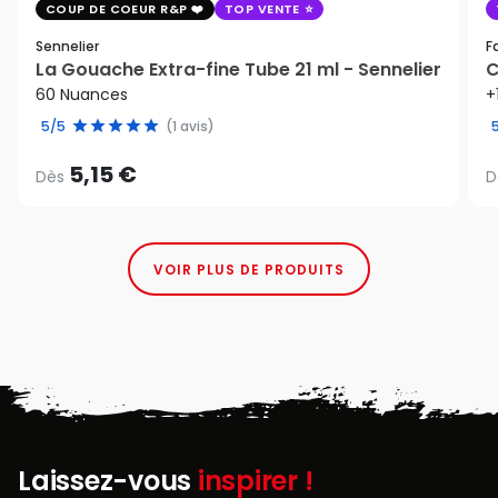
COUP DE COEUR R&P
TOP VENTE
Sennelier
F
La Gouache Extra-fine Tube 21 ml - Sennelier
C
60 Nuances
+
5/5
(1 avis)
5,15 €
Dès
D
VOIR PLUS DE PRODUITS
Laissez-vous
inspirer !