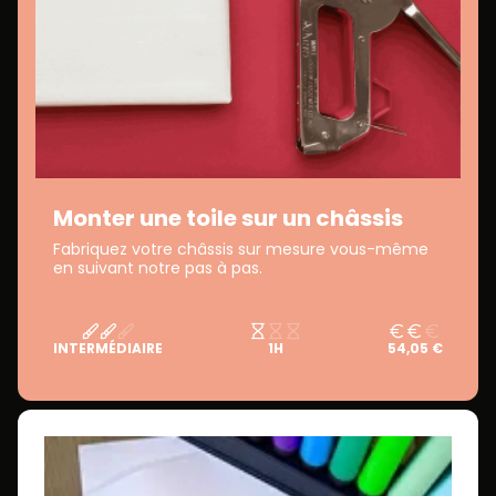
Monter une toile sur un châssis
Fabriquez votre châssis sur mesure vous-même
en suivant notre pas à pas.
INTERMÉDIAIRE
1H
54,05 €