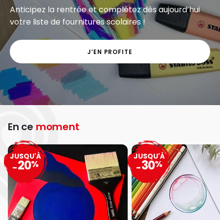
Anticipez la rentrée et complétez dès aujourd’hui
votre liste de fournitures scolaires !
J’EN PROFITE
En ce
moment
JUSQU'À
JUSQU'À
20
30
%
%
-
-