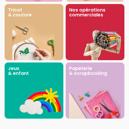
Tricot
Nos opérations
& couture
commerciales
Jeux
Papeterie
& enfant
& scrapbooking