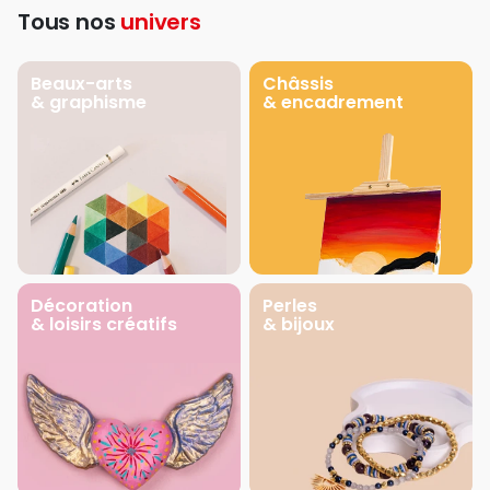
Tous nos
univers
Beaux-arts
Châssis
& graphisme
& encadrement
Décoration
Perles
& loisirs créatifs
& bijoux