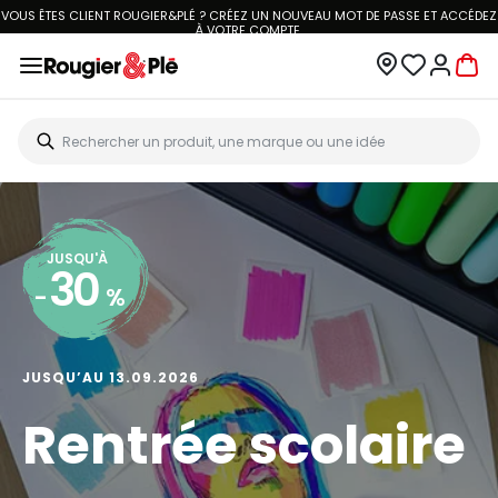
VOUS ÊTES CLIENT ROUGIER&PLÉ ? CRÉEZ UN NOUVEAU MOT DE PASSE ET ACCÉDEZ
À
VOTRE COMPTE.
JUSQU'À
30
-
%
JUSQU’AU 13.09.2026
Rentrée scolaire