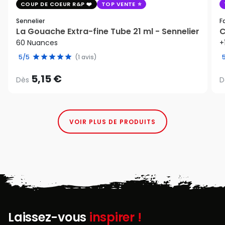
COUP DE COEUR R&P
TOP VENTE
Sennelier
F
La Gouache Extra-fine Tube 21 ml - Sennelier
C
60 Nuances
+
5/5
(1 avis)
5,15 €
Dès
D
VOIR PLUS DE PRODUITS
Laissez-vous
inspirer !