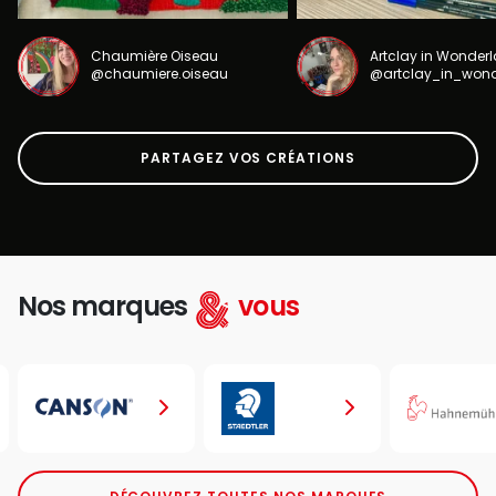
Chaumière Oiseau
Artclay in Wonder
@chaumiere.oiseau
@artclay_in_won
PARTAGEZ VOS CRÉATIONS
Nos marques
vous