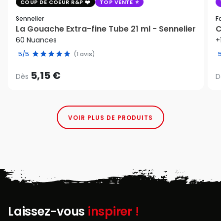
COUP DE COEUR R&P
TOP VENTE
Sennelier
F
La Gouache Extra-fine Tube 21 ml - Sennelier
C
60 Nuances
+
5/5
(1 avis)
5,15 €
Dès
D
VOIR PLUS DE PRODUITS
Laissez-vous
inspirer !