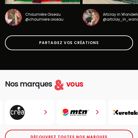
Chaumière Oiseau
Artclay in Wonder
@chaumiere.oiseau
@artclay_in_won
PARTAGEZ VOS CRÉATIONS
Nos marques
vous
DÉCOUVREZ TOUTES NOS MARQUES