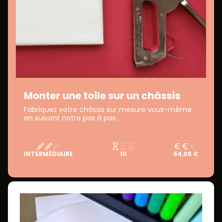
Monter une toile sur un châssis
Fabriquez votre châssis sur mesure vous-même
en suivant notre pas à pas.
INTERMÉDIAIRE
1H
54,05 €