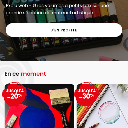
Exclu web - Gros volumes à petits prix sur une
grande sélection de matériel artistique.
J'EN PROFITE
En ce
moment
JUSQU'À
JUSQU'À
20
30
%
%
-
-