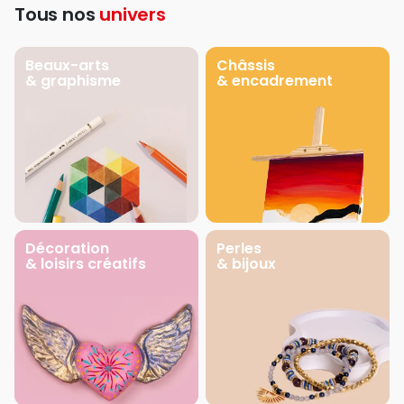
Tous nos
univers
Beaux-arts
Châssis
& graphisme
& encadrement
Décoration
Perles
& loisirs créatifs
& bijoux