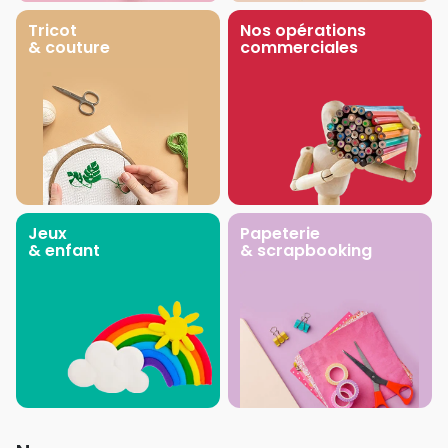
Tricot
Nos opérations
& couture
commerciales
Jeux
Papeterie
& enfant
& scrapbooking