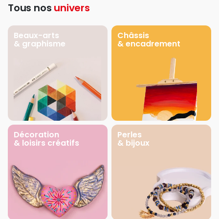
Tous nos
univers
Beaux-arts
Châssis
& graphisme
& encadrement
Décoration
Perles
& loisirs créatifs
& bijoux