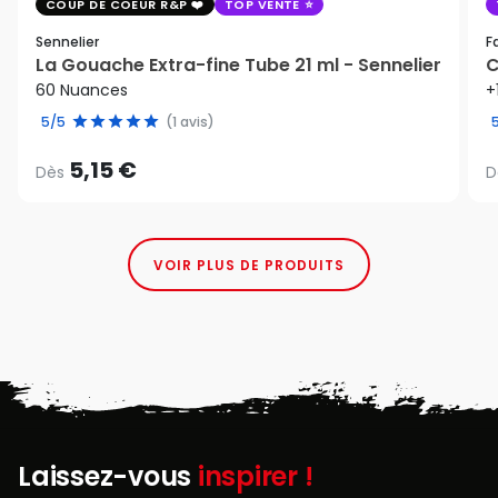
COUP DE COEUR R&P
TOP VENTE
Sennelier
F
La Gouache Extra-fine Tube 21 ml - Sennelier
C
60 Nuances
+
5/5
(1 avis)
5,15 €
Dès
D
VOIR PLUS DE PRODUITS
Laissez-vous
inspirer !