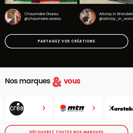
Chaumière Oiseau
Artclay in Wonder
@chaumiere.oiseau
@artclay_in_won
PARTAGEZ VOS CRÉATIONS
Nos marques
vous
DÉCOUVREZ TOUTES NOS MARQUES