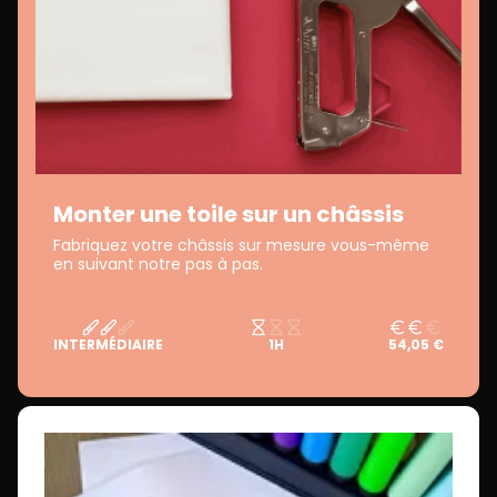
Monter une toile sur un châssis
Fabriquez votre châssis sur mesure vous-même
en suivant notre pas à pas.
INTERMÉDIAIRE
1H
54,05 €