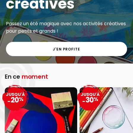
créatives
Passez un été magique avec nos activités créatives
pour petits et grands !
J'EN PROFITE
En ce
moment
JUSQU'À
JUSQU'À
20
30
%
%
-
-