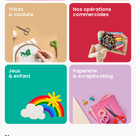
Tricot
Nos opérations
& couture
commerciales
Jeux
Papeterie
& enfant
& scrapbooking