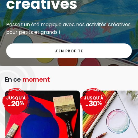
créatives
Passez un été magique avec nos activités créatives
pour petits et grands !
J'EN PROFITE
En ce
moment
JUSQU'À
JUSQU'À
20
30
%
%
-
-