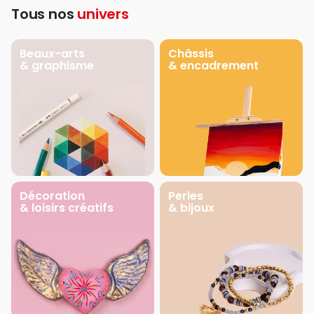
Tous nos
univers
Beaux-arts
Châssis
& graphisme
& encadrement
Décoration
Perles
& loisirs créatifs
& bijoux