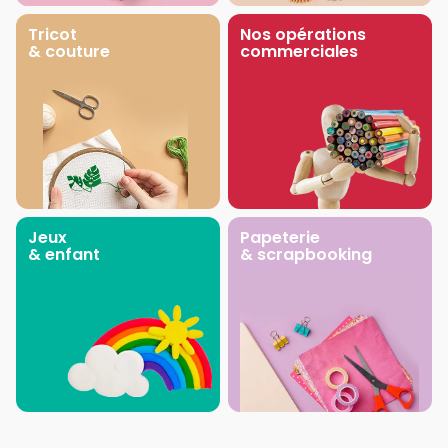
Tricot
Nos opérations
& couture
commerciales
Jeux
Papeterie
& enfant
& scrapbooking