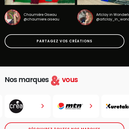
Chaumière Oiseau
Artclay in Wonder
@chaumiere.oiseau
@artclay_in_won
PARTAGEZ VOS CRÉATIONS
Nos marques
vous