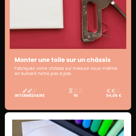
Monter une toile sur un châssis
Fabriquez votre châssis sur mesure vous-même
en suivant notre pas à pas.
INTERMÉDIAIRE
1H
54,05 €