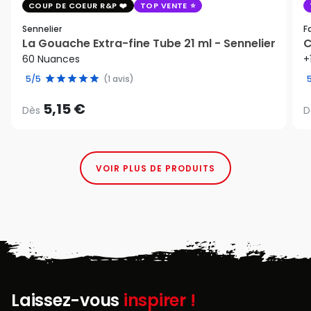
COUP DE COEUR R&P
TOP VENTE
Sennelier
F
La Gouache Extra-fine Tube 21 ml - Sennelier
C
60 Nuances
+
5/5
(1 avis)
5,15 €
Dès
D
VOIR PLUS DE PRODUITS
Laissez-vous
inspirer !