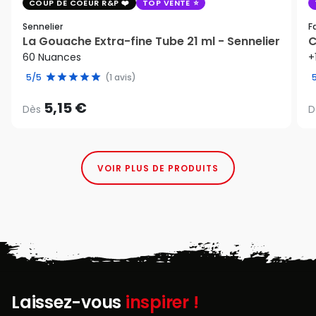
COUP DE COEUR R&P
TOP VENTE
Sennelier
F
La Gouache Extra-fine Tube 21 ml - Sennelier
C
60 Nuances
+
5/5
(1 avis)
5,15 €
Dès
D
VOIR PLUS DE PRODUITS
Laissez-vous
inspirer !