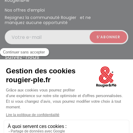
Rougier&Plé
Nos offres d’emploi
Rejoignez la communauté Rougier et ne
manquez aucune opportunité
Votre e-mail
Suivez-nous
Rougier et Plé 2024 Copyright
jusqu'au Samedi à 10:00
Mentions légales
Conditions générales des ventes