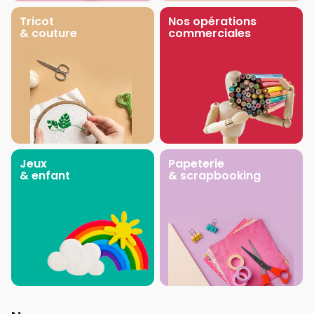
Tricot
Nos opérations
& couture
commerciales
Jeux
Papeterie
& enfant
& scrapbooking