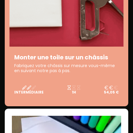
Monter une toile sur un châssis
Fabriquez votre châssis sur mesure vous-même
en suivant notre pas à pas.
INTERMÉDIAIRE
1H
54,05 €