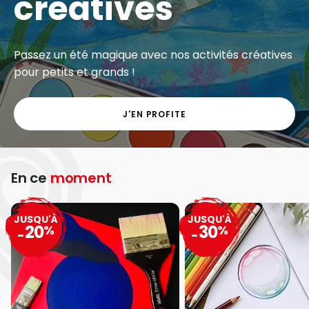
créatives
Passez un été magique avec nos activités créatives
pour petits et grands !
J'EN PROFITE
En ce
moment
JUSQU'À
JUSQU'À
20
30
%
%
-
-