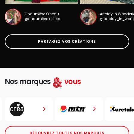
Chaumière Oiseau
Artclay in Wonder
@chaumiere.oiseau
@artclay_in_won
PARTAGEZ VOS CRÉATIONS
Nos marques
vous
DÉCOUVREZ TOUTES NOS MARQUES