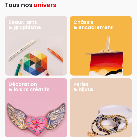
Tous nos
univers
Beaux-arts
Châssis
& graphisme
& encadrement
Décoration
Perles
& loisirs créatifs
& bijoux