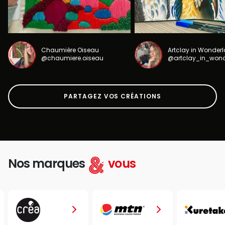
Chaumière Oiseau
Artclay in Wonder
@chaumiere.oiseau
@artclay_in_won
PARTAGEZ VOS CRÉATIONS
Nos marques
vous