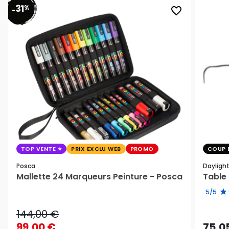
31
%
favorite_border
-
TOP VENTE
PRIX EXCLU WEB
PROMO
COUP 
Posca
Dayligh
Mallette 24 Marqueurs Peinture - Posca
Table 
5/5
144,00 €
99,00 €
75,0