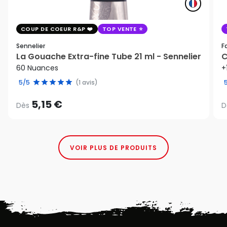
COUP DE COEUR R&P
TOP VENTE
Sennelier
F
La Gouache Extra-fine Tube 21 ml - Sennelier
C
60 Nuances
+
5/5
(1 avis)
5,15 €
Dès
D
VOIR PLUS DE PRODUITS