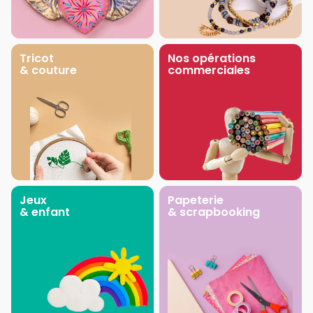
Tricot
Nos opérations
& couture
commerciales
Jeux
Papeterie
& enfant
& scrapbooking