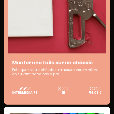
Monter une toile sur un châssis
Fabriquez votre châssis sur mesure vous-même
en suivant notre pas à pas.
INTERMÉDIAIRE
1H
54,05 €