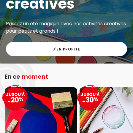
créatives
Passez un été magique avec nos activités créatives
pour petits et grands !
J'EN PROFITE
En ce
moment
JUSQU'À
JUSQU'À
20
30
%
%
-
-