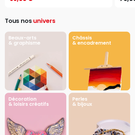
Tous nos
univers
Beaux-arts
Châssis
& graphisme
& encadrement
Décoration
Perles
& loisirs créatifs
& bijoux