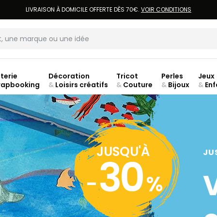
LIVRAISON À DOMICILE OFFERTE DÈS 70€.
VOIR CONDITIONS
terie
Décoration
Tricot
Perles
Jeux
rapbooking
&
Loisirs créatifs
&
Couture
&
Bijoux
&
Enf
JUSQU'À
JU
30
-
%