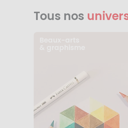
Tous nos
univer
Beaux-arts
& graphisme