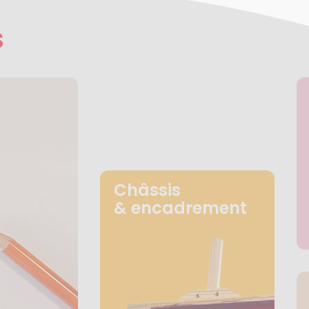
s
Châssis
& encadrement