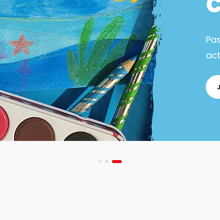
Pa
act