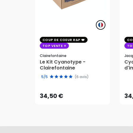
COUP DE COEUR R&P
CO
TOP VENTE
TO
Clairefontaine
Jacq
Le Kit Cyanotype -
Cya
Clairefontaine
d'i
pho
34,50 €
34
5/5
(6 avis)
AJOUTER AU PANIER
34,50 €
34