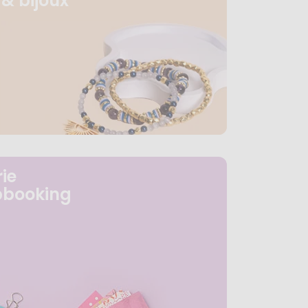
& bijoux
ie
pbooking