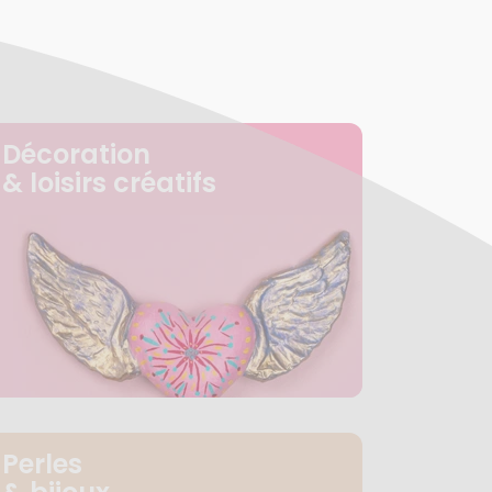
Décoration
& loisirs créatifs
Perles