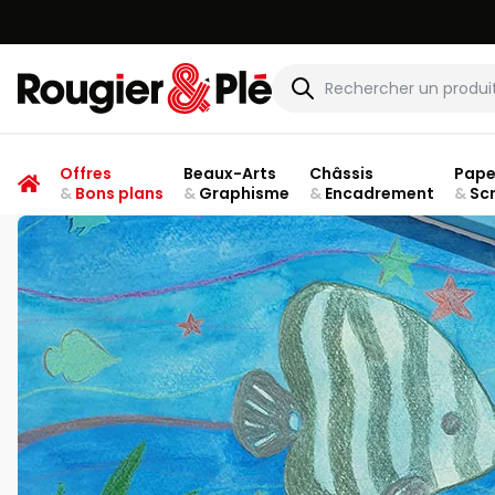
Rougier & Plé
Offres
Beaux-Arts
Châssis
Pape
&
Bons plans
&
Graphisme
&
Encadrement
&
Sc