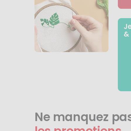
J
&
Ne manquez pa