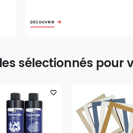
DÉCOUVRIR
s sélectionnés pour v
favorite_border