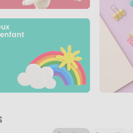
eux
 enfant
s