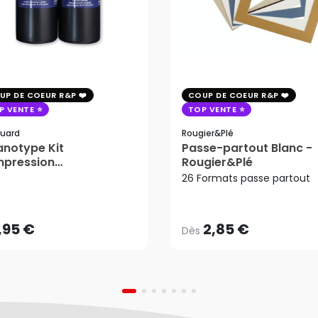
UP DE COEUR R&P
COUP DE COEUR R&P
P VENTE
TOP VENTE
uard
Rougier&plé
notype Kit
Passe-partout Blanc -
mpression
Rougier&Plé
2,85 €
tosensible - Jacquard
26 Formats passe partout
Dès
,95 €
AJOUTER AU PANIER
,95 €
2,85 €
Dès