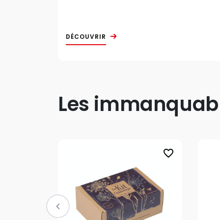
DÉCOUVRIR
Les immanquable
favorite_border