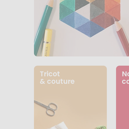
Tricot
N
& couture
c