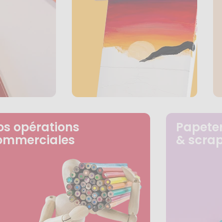
os opérations
Papeter
ommerciales
& scra