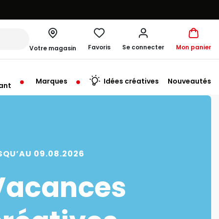
Favoris
Se connecter
Mon panier
Votre magasin
Marques
Idées créatives
Nouveautés
ant
me à 19:00
SQU’AU 09.08.2026
Vacances