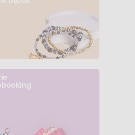
& bijoux
ie
pbooking