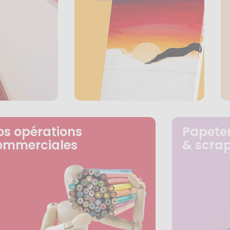
os opérations
Papeter
ommerciales
& scra