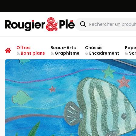
Rougier & Plé
Offres
Beaux-Arts
Châssis
Pape
&
Bons plans
&
Graphisme
&
Encadrement
&
Sc