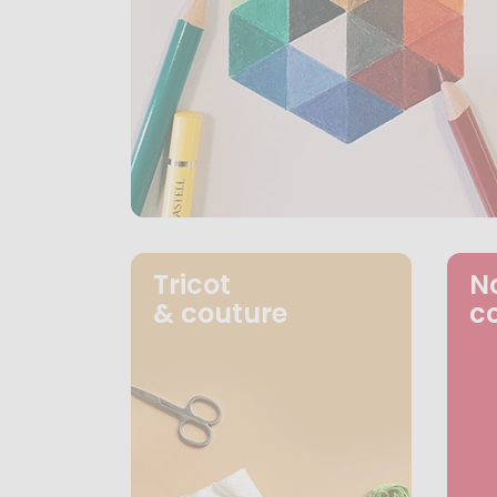
Tricot
N
& couture
c