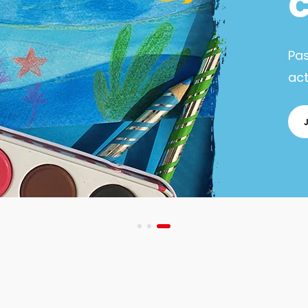
Pa
act