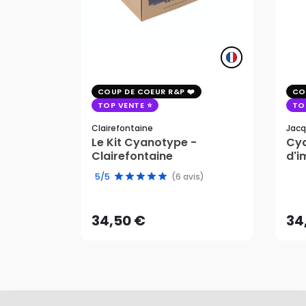
COUP DE COEUR R&P
CO
TOP VENTE
TO
Clairefontaine
Jacq
Le Kit Cyanotype -
Cya
Clairefontaine
d'i
pho
34,50 €
34
5/5
(6 avis)
AJOUTER AU PANIER
34,50 €
34