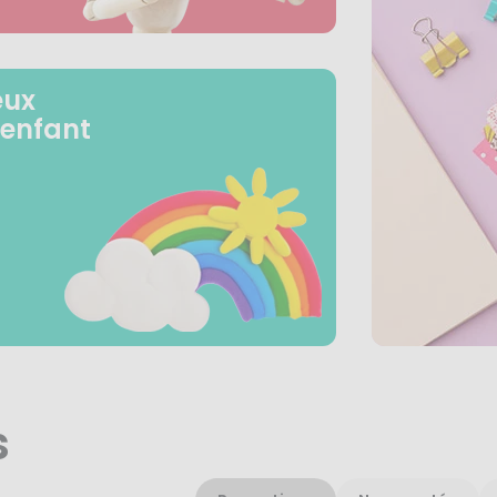
eux
 enfant
s