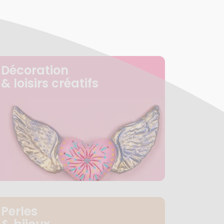
Décoration
& loisirs créatifs
Perles