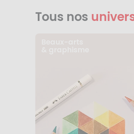
Tous nos
univer
Beaux-arts
& graphisme