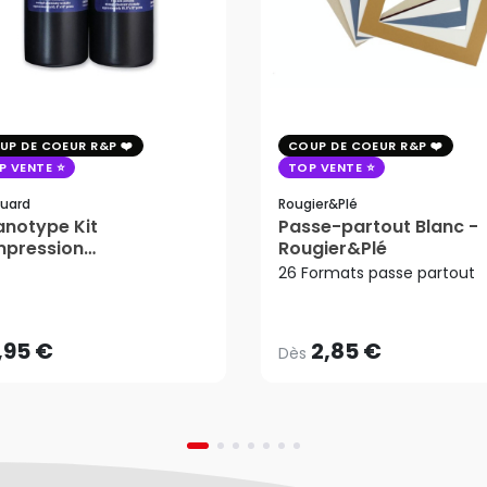
UP DE COEUR R&P
COUP DE COEUR R&P
P VENTE
TOP VENTE
uard
Rougier&plé
notype Kit
Passe-partout Blanc -
mpression
Rougier&Plé
2,85 €
tosensible - Jacquard
26 Formats passe partout
Dès
,95 €
AJOUTER AU PANIER
,95 €
2,85 €
Dès