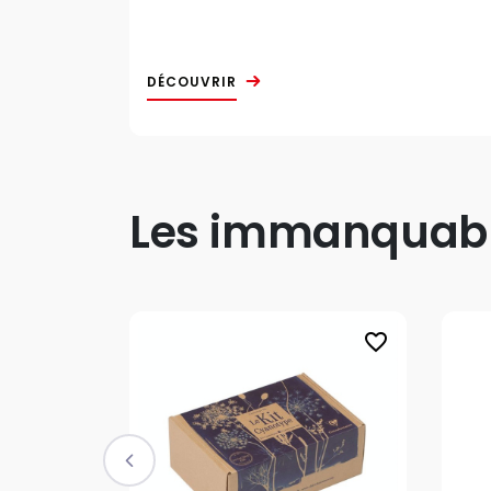
DÉCOUVRIR
Les immanquable
favorite_border