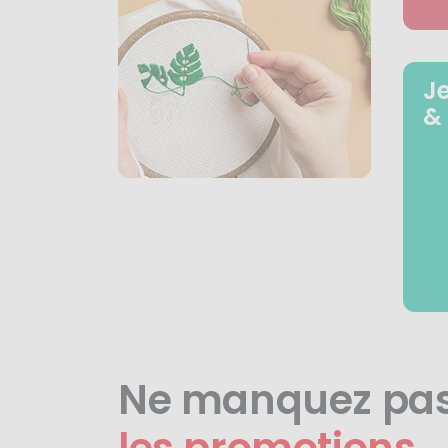
J
&
Ne manquez pa