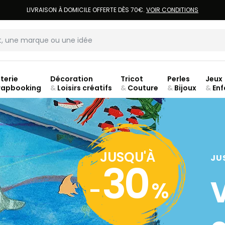
LIVRAISON À DOMICILE OFFERTE DÈS 70€.
VOIR CONDITIONS
terie
Décoration
Tricot
Perles
Jeux
rapbooking
&
Loisirs créatifs
&
Couture
&
Bijoux
&
Enf
Fer
JUSQU'À
JU
30
-
%