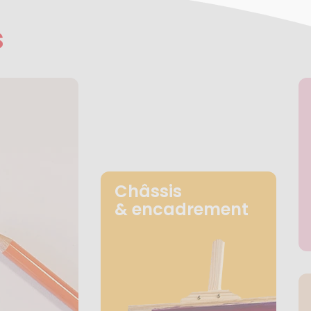
s
Châssis
& encadrement